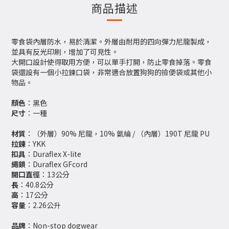
商品描述
零食袋內層防水，易於清潔。外層由耐用的四向彈力尼龍製成，
並具有反光印刷，增加了可見性。
大開口設計使得取用方便，可以單手打開，防止零食掉落。零食
袋還設有一個小拉鍊口袋，非常適合放置狗狗的撿便袋或其他小
物品。
顏色
：黑色
尺寸
：一種
材質
：（外層）90% 尼龍，10% 氨綸 / （內層）190T 尼龍 PU
拉鍊
：YKK
扣具
：Duraflex X-lite
繩鎖
：Duraflex GFcord
開口直徑
：13公分
長
：40.8公分
高
：17公分
容量
：2.26公升
品牌
：Non-stop dogwear