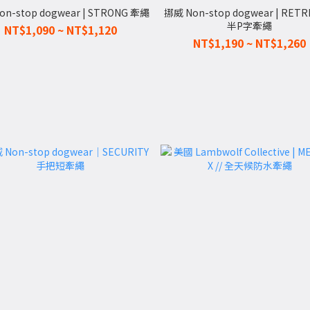
n-stop dogwear | STRONG 牽繩
挪威 Non-stop dogwear | RETR
半P字牽繩
NT$1,090 ~ NT$1,120
NT$1,190 ~ NT$1,260