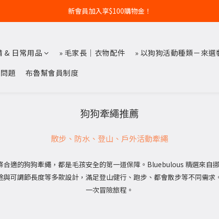
新會員加入享$100購物金！
備 & 日常用品
» 毛家長｜衣物配件
» 以狗狗活動種類－來選
見問題
布魯幫會員制度
狗狗牽繩推薦
散步、防水、登山、戶外活動牽繩
狗狗牽繩，都是毛孩安全的第一道保障。Bluebulous 精選來自挪威 No
途與可調節長度等多款設計，滿足登山健行、跑步、都會散步等不同需求
一次冒險旅程。