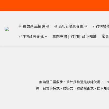
❊ 布魯新品精選 ❊
❊ SALE 優惠專區 ❊
» 狗狗裝
» 狗狗品牌專區
主題專欄 | 狗狗用品小知識
常
無論是日常散步、戶外探險還是訓練使用，一條合適的
繩，包含手持式、腰掛式、運動緩衝式、防水用