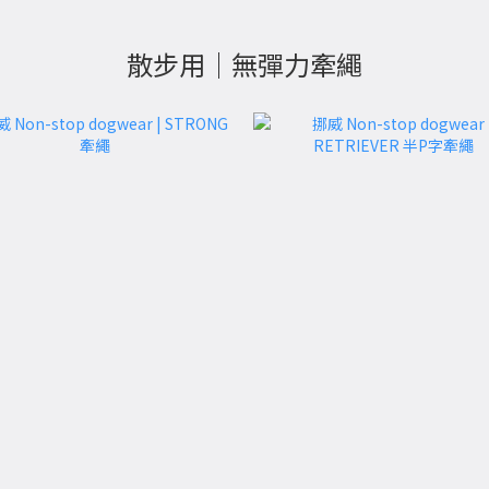
散步用｜無彈力牽繩