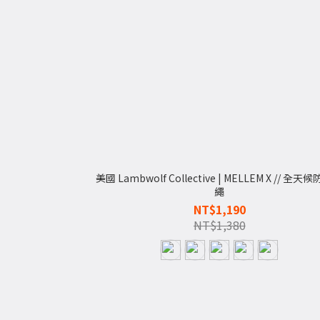
美國 Lambwolf Collective | MELLEM X // 全天
繩
NT$1,190
NT$1,380