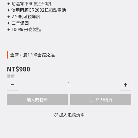
✦ 耐溫零下40度至50度
✦ 使用兩顆CR2032鈕扣型電池
✦ 270度可視角度
✦ 三年保固
✦ 100% 丹麥製造
全店，滿1700全館免運
NT$980
數量
加入購物車
立即購買
加入追蹤清單