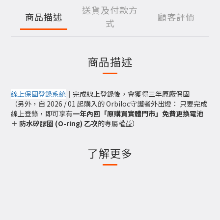
送貨及付款方
商品描述
顧客評價
式
商品描述
線上保固登錄系統
｜完成線上登錄後，會獲得三年原廠保固
（另外，自 2026 / 01 起購入的 Orbiloc守護者外出燈： 只要完成
線上登錄，即可享有
一年內回「原購買實體門市」免費更換電池
＋ 防水矽膠圈 (O-ring) 乙次
的專屬權益）
了解更多