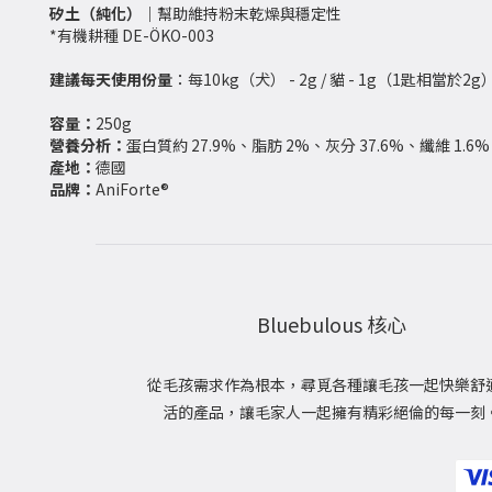
矽土（純化）
｜
幫助維持粉末乾燥與穩定性
*有機耕種 DE-ÖKO-003
建議每天使用份量
：每10kg（犬） - 2g / 貓 - 1g（1匙相當於2g
容量：
250g
營養分析：
蛋白質約 27.9%、脂肪 2%、灰分 37.6%、纖維 1.6%
產地：
德國
品牌：
AniForte®
Bluebulous 核心
從毛孩需求作為根本，尋覓各種讓毛孩一起快樂舒
活的產品，讓毛家人一起擁有精彩絕倫的每一刻