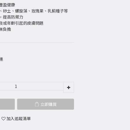
豐盈健康
母、矽土、螺旋藻、玫瑰果、乳薊種子等
能，提高防禦力
不良或年齡引起的皮膚問題
無負擔
運
立即購買
加入追蹤清單