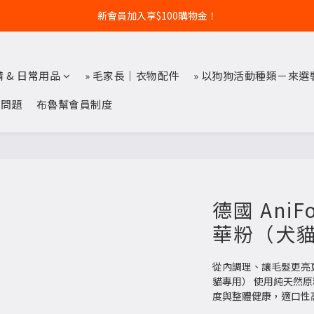
新會員加入享$100購物金！
備 & 日常用品
» 毛家長｜衣物配件
» 以狗狗活動種類－來選
見問題
布魯幫會員制度
德國 Ani
華粉（犬
從內調理、讓毛髮更亮更順
貓專用） 使用純天然
度與整體健康，適口性