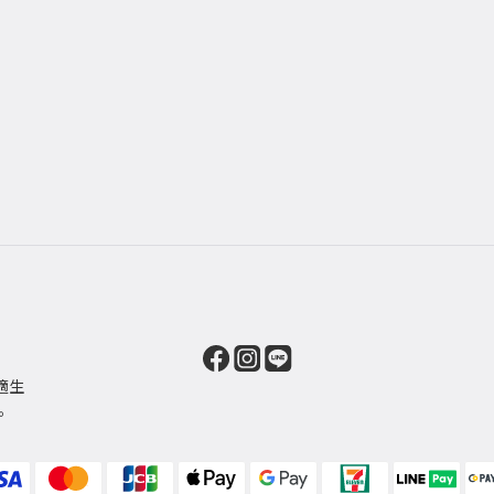
）
適生
。