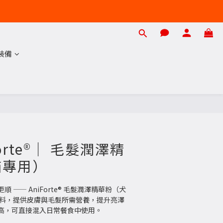
裝備
立即購買
Forte®｜ 毛髮潤澤精
貓專用）
 —— AniForte® 毛髮潤澤精華粉（犬
原料，提供皮膚與毛髮所需營養，提升亮澤
高，可直接混入日常餐食中使用。