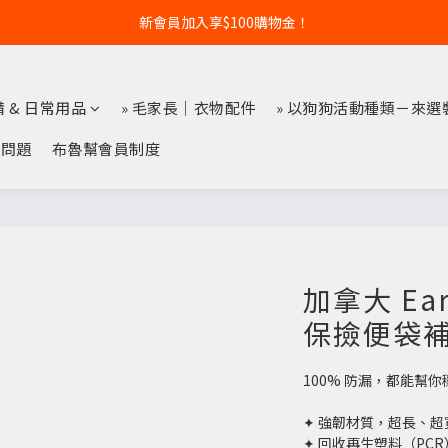
新會員加入享$100購物金！
備 & 日常用品
» 毛家長｜衣物配件
» 以狗狗活動種類－來選
見問題
布魯幫會員制度
加拿大 Ear
保撿便袋補充
100% 防漏，都能幫
✦ 強韌材質，超長、
✦ 回收再生塑料（PC