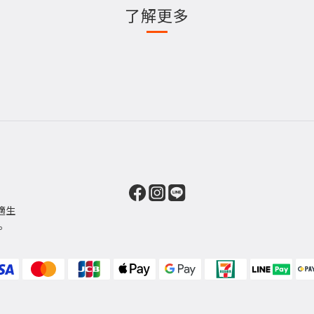
了解更多
適生
。