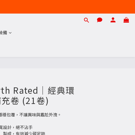
裝備
立即購買
th Rated｜經典環
卷 (21卷)
你穩穩包覆，不讓異味與尷尬外洩。
超寬設計，絕不沾手
R）製成，有效減少碳足跡