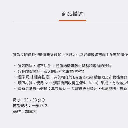
商品描述
讓散步的過程也能優雅又輕鬆，不只大小剛好能放進市面上多數的撿便
・
強韌防漏，絕不沾手：
超強結構可防止撕裂和尷尬的洩漏
・
超長超寬設計：寬大的尺寸拾取變得容易
・ 標準尺寸相容性高：
完美相容於
Earth Rated
撿便器及
市售撿便器
・
環保材質：使用
65%
消費後回收再生塑料（
PCR
）製成，有效減少
・
清新氣味自由選擇：薰衣草香
—
萃取自天然精油，遮蓋臭味。
無香
23 x 33
尺寸：
公分
商品規格：
一卷 15 入
品牌：
加拿大