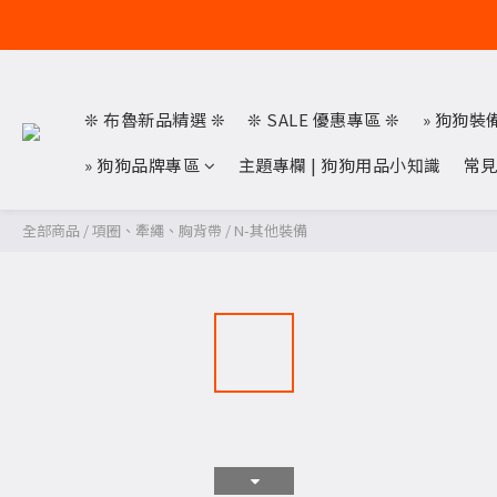
❊ 布魯新品精選 ❊
❊ SALE 優惠專區 ❊
» 狗狗裝
» 狗狗品牌專區
主題專欄 | 狗狗用品小知識
常
全部商品
/
項圈、牽繩、胸背帶
/
N-其他裝備