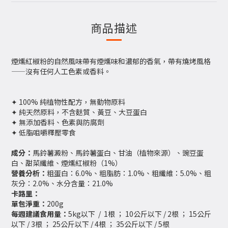
商品描述
煙燻紅椒粉的自然風味帶有煙燻味和濃郁的香氣，帶有燒烤風格
——沒有任何人工色素或香料。
✦ 100% 純植物性配方，無動物原料
✦ 純天然原料，不含麩質、黃豆、大豆蛋白
✦ 無添加香料、色素與防腐劑
✦ 低脂咀嚼釋壓零食
成分：
馬鈴薯澱粉、馬鈴薯蛋白、甘油（植物來源）、豌豆蛋
白、甜菜纖維、煙燻紅椒粉（1%）
營養分析：
粗蛋白：6.0%、粗脂肪：1.0%、粗纖維：5.0%、粗
灰分：2.0%、水分含量：21.0%
卡路里：
單包淨重：
200g
每週建議食用量：
5kg以下 / 1根 ； 10公斤以下 / 2根 ； 15公斤
以下 / 3根 ； 25公斤以下 / 4根 ； 35公斤以下 / 5根