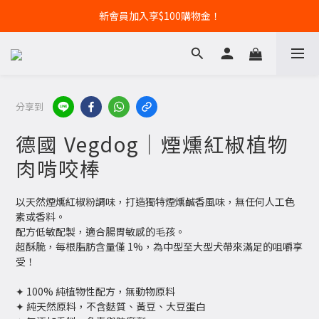
新會員加入享$100購物金！
分享到
德國 Vegdog｜煙燻紅椒植物
肉啃咬棒
以天然煙燻紅椒粉調味，打造獨特煙燻鹹香風味，無任何人工色
素或香料。
配方低敏配製，適合腸胃敏感的毛孩。
超酥脆，每根脂肪含量僅 1%，為中型至大型犬帶來滿足的咀嚼享
受！
✦ 100% 純植物性配方，無動物原料
✦ 純天然原料，不含麩質、黃豆、大豆蛋白